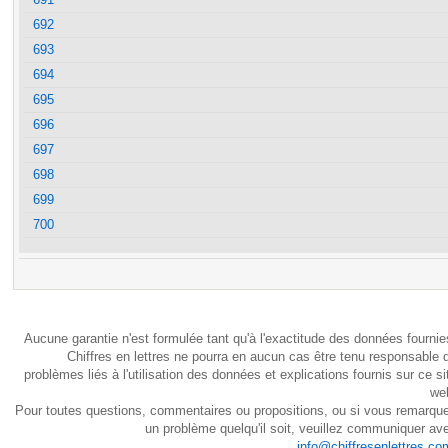
692
693
694
695
696
697
698
699
700
Aucune garantie n'est formulée tant qu'à l'exactitude des données fournie
Chiffres en lettres ne pourra en aucun cas être tenu responsable 
problèmes liés à l'utilisation des données et explications fournis sur ce si
we
Pour toutes questions, commentaires ou propositions, ou si vous remarqu
un problème quelqu'il soit, veuillez communiquer av
info@chiffresenlettres.co