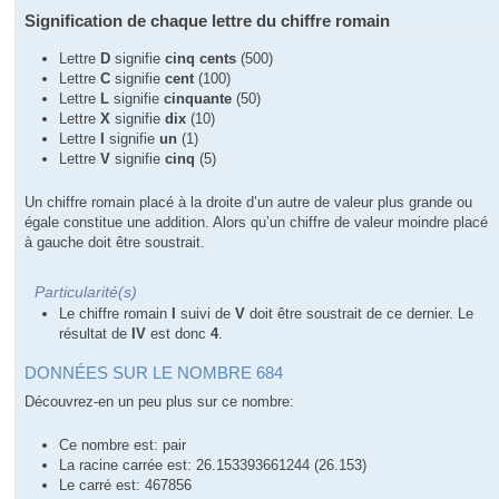
Signification de chaque lettre du chiffre romain
Lettre
D
signifie
cinq cents
(500)
Lettre
C
signifie
cent
(100)
Lettre
L
signifie
cinquante
(50)
Lettre
X
signifie
dix
(10)
Lettre
I
signifie
un
(1)
Lettre
V
signifie
cinq
(5)
Un chiffre romain placé à la droite d’un autre de valeur plus grande ou
égale constitue une addition. Alors qu’un chiffre de valeur moindre placé
à gauche doit être soustrait.
Particularité(s)
Le chiffre romain
I
suivi de
V
doit être soustrait de ce dernier. Le
résultat de
IV
est donc
4
.
DONNÉES SUR LE NOMBRE 684
Découvrez-en un peu plus sur ce nombre:
Ce nombre est: pair
La racine carrée est: 26.153393661244 (26.153)
Le carré est: 467856