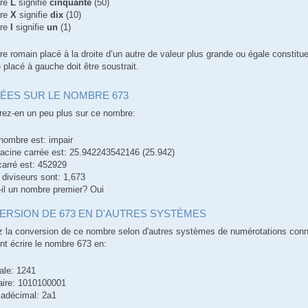
tre
L
signifie
cinquante
(50)
tre
X
signifie
dix
(10)
tre
I
signifie
un
(1)
re romain placé à la droite d’un autre de valeur plus grande ou égale constitue
 placé à gauche doit être soustrait.
ÉES SUR LE NOMBRE 673
ez-en un peu plus sur ce nombre:
nombre est: impair
racine carrée est: 25.942243542146 (25.942)
carré est: 452929
 diviseurs sont: 1,673
-il un nombre premier? Oui
ERSION DE 673 EN D'AUTRES SYSTÈMES
 la conversion de ce nombre selon d'autres systèmes de numérotations con
 écrire le nombre 673 en:
ale: 1241
aire: 1010100001
adécimal: 2a1