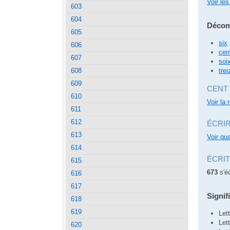
Voir les
603
604
Décom
605
six
606
cen
607
soi
trei
608
609
CENT 
610
Voir la 
611
612
ÉCRI
613
Voir qua
614
ÉCRI
615
673
s'éc
616
617
Signif
618
619
Let
Let
620