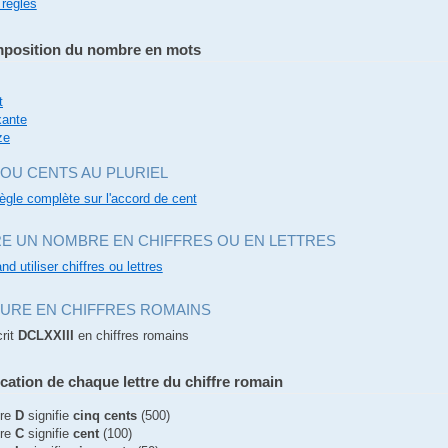
 règles
position du nombre en mots
t
xante
ze
OU CENTS AU PLURIEL
règle complète sur l'accord de cent
RE UN NOMBRE EN CHIFFRES OU EN LETTRES
nd utiliser chiffres ou lettres
TURE EN CHIFFRES ROMAINS
rit
DCLXXIII
en chiffres romains
ication de chaque lettre du chiffre romain
tre
D
signifie
cinq cents
(500)
tre
C
signifie
cent
(100)