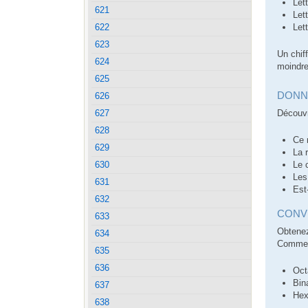
Let
621
Let
Let
622
623
Un chiff
624
moindre
625
DONN
626
627
Découvr
628
Ce 
629
La 
630
Le 
Les
631
Est
632
CONV
633
Obtenez
634
Comment
635
636
Oct
Bin
637
Hex
638