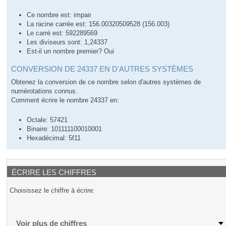
Ce nombre est: impair
La racine carrée est: 156.00320509528 (156.003)
Le carré est: 592289569
Les diviseurs sont: 1,24337
Est-il un nombre premier? Oui
CONVERSION DE 24337 EN D'AUTRES SYSTÈMES
Obtenez la conversion de ce nombre selon d'autres systèmes de
numérotations connus.
Comment écrire le nombre 24337 en:
Octale: 57421
Binaire: 101111100010001
Hexadécimal: 5f11
ÉCRIRE LES CHIFFRES
Choisissez le chiffre à écrire:
Voir plus de chiffres