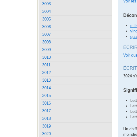
Voir les
3003
3004
Décom
3005
mill
3006
vin
3007
qua
3008
ÉCRI
3009
Voir qua
3010
3011
ÉCRI
3012
3024
s'
3013
3014
Signif
3015
Let
3016
Let
3017
Let
Let
3018
3019
Un chiff
3020
moindre