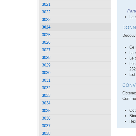
3021
Part
3022
Le 
3023
DONN
3024
3025
Découvr
3026
Ce 
3027
La 
3028
Le 
Les
3029
252
3030
Est
3031
CONVE
3032
Obtenez
3033
Comment
3034
Oct
3035
Bin
3036
Hex
3037
3038