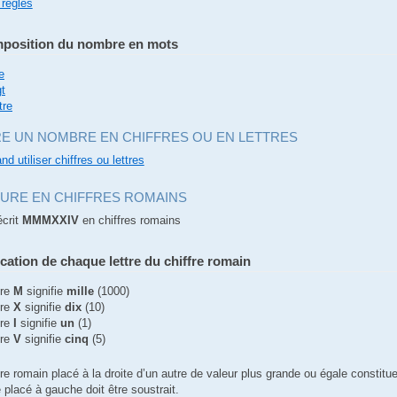
 règles
position du nombre en mots
e
gt
tre
RE UN NOMBRE EN CHIFFRES OU EN LETTRES
nd utiliser chiffres ou lettres
TURE EN CHIFFRES ROMAINS
écrit
MMMXXIV
en chiffres romains
ication de chaque lettre du chiffre romain
tre
M
signifie
mille
(1000)
tre
X
signifie
dix
(10)
tre
I
signifie
un
(1)
tre
V
signifie
cinq
(5)
re romain placé à la droite d’un autre de valeur plus grande ou égale constitue
 placé à gauche doit être soustrait.