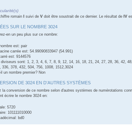
icularité(s)
chiffre romain
I
suivi de
V
doit être soustrait de ce dernier. Le résultat de
IV
es
ÉES SUR LE NOMBRE 3024
ez-en un peu plus sur ce nombre:
nombre est: pair
racine carrée est: 54.99090833947 (54.991)
carré est: 9144576
 diviseurs sont: 1, 2, 3, 4, 6, 7, 8, 9, 12, 14, 16, 18, 21, 24, 27, 28, 36, 42, 4
, 336, 378, 432, 504, 756, 1008, 1512,3024
-il un nombre premier? Non
RSION DE 3024 EN D'AUTRES SYSTÈMES
 la conversion de ce nombre selon d'autres systèmes de numérotations con
 écrire le nombre 3024 en:
ale: 5720
aire: 101111010000
adécimal: bd0