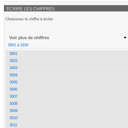
ÉCRIRE LES CHIFFRES
Choisissez le chiffre à écrire:
Voir plus de chiffres
3001 à 3100
3001
3002
3003
3004
3005
3006
3007
3008
3009
3010
3011