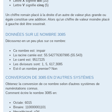
Lettre
X
signifie
dix
(10)
Lettre
V
signifie
cinq
(5)
Un chiffre romain placé à la droite d’un autre de valeur plus grande ou
égale constitue une addition. Alors qu’un chiffre de valeur moindre placé
à gauche doit être soustrait.
DONNÉES SUR LE NOMBRE 3085
Découvrez-en un peu plus sur ce nombre:
Ce nombre est: impair
La racine carrée est: 55.542776307995 (55.543)
Le carré est: 9517225
Les diviseurs sont: 1, 5, 617,3085
Est-il un nombre premier? Non
CONVERSION DE 3085 EN D'AUTRES SYSTÈMES
Obtenez la conversion de ce nombre selon d'autres systèmes de
numérotations connus.
Comment écrire le nombre 3085 en:
Octale: 6015
Binaire: 110000001101
Hexadécimal: c0d