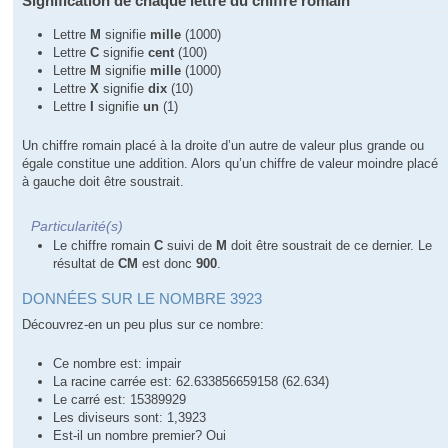
Signification de chaque lettre du chiffre romain
Lettre
M
signifie
mille
(1000)
Lettre
C
signifie
cent
(100)
Lettre
M
signifie
mille
(1000)
Lettre
X
signifie
dix
(10)
Lettre
I
signifie
un
(1)
Un chiffre romain placé à la droite d’un autre de valeur plus grande ou
égale constitue une addition. Alors qu’un chiffre de valeur moindre placé
à gauche doit être soustrait.
Particularité(s)
Le chiffre romain
C
suivi de
M
doit être soustrait de ce dernier. Le
résultat de
CM
est donc
900
.
DONNÉES SUR LE NOMBRE 3923
Découvrez-en un peu plus sur ce nombre:
Ce nombre est: impair
La racine carrée est: 62.633856659158 (62.634)
Le carré est: 15389929
Les diviseurs sont: 1,3923
Est-il un nombre premier? Oui