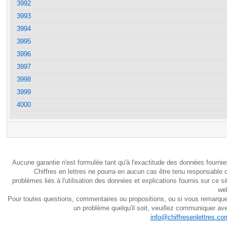
3992
3993
3994
3995
3996
3997
3998
3999
4000
Aucune garantie n'est formulée tant qu'à l'exactitude des données fournie
Chiffres en lettres ne pourra en aucun cas être tenu responsable 
problèmes liés à l'utilisation des données et explications fournis sur ce si
we
Pour toutes questions, commentaires ou propositions, ou si vous remarqu
un problème quelqu'il soit, veuillez communiquer av
info@chiffresenlettres.co