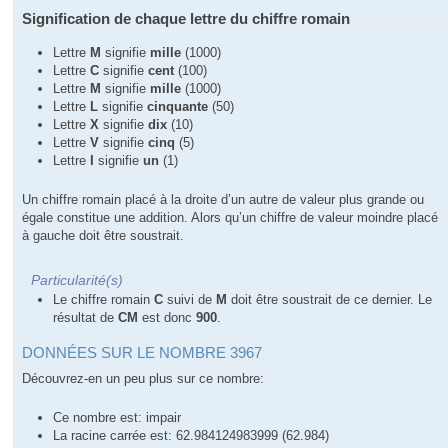
Signification de chaque lettre du chiffre romain
Lettre
M
signifie
mille
(1000)
Lettre
C
signifie
cent
(100)
Lettre
M
signifie
mille
(1000)
Lettre
L
signifie
cinquante
(50)
Lettre
X
signifie
dix
(10)
Lettre
V
signifie
cinq
(5)
Lettre
I
signifie
un
(1)
Un chiffre romain placé à la droite d’un autre de valeur plus grande ou
égale constitue une addition. Alors qu’un chiffre de valeur moindre placé
à gauche doit être soustrait.
Particularité(s)
Le chiffre romain
C
suivi de
M
doit être soustrait de ce dernier. Le
résultat de
CM
est donc
900
.
DONNÉES SUR LE NOMBRE 3967
Découvrez-en un peu plus sur ce nombre:
Ce nombre est: impair
La racine carrée est: 62.984124983999 (62.984)