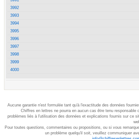
3992
3993
3994
3995
3996
3997
3998
3999
4000
Aucune garantie n'est formulée tant qu'à l'exactitude des données fournie
Chiffres en lettres ne pourra en aucun cas être tenu responsable 
problèmes liés à l'utilisation des données et explications fournis sur ce si
we
Pour toutes questions, commentaires ou propositions, ou si vous remarqu
un problème quelqu'il soit, veuillez communiquer av
info@chiffresenlettres.co