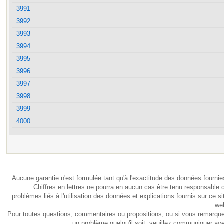
3991
3992
3993
3994
3995
3996
3997
3998
3999
4000
Aucune garantie n'est formulée tant qu'à l'exactitude des données fournie
Chiffres en lettres ne pourra en aucun cas être tenu responsable 
problèmes liés à l'utilisation des données et explications fournis sur ce si
we
Pour toutes questions, commentaires ou propositions, ou si vous remarqu
un problème quelqu'il soit, veuillez communiquer av