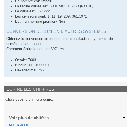
Ce nombre est: impair
La racine carrée est: 63.015871016753 (63.016)
Le carré est: 15768841
Les diviseurs sont: 1, 11, 19, 209, 361,3971
Est-il un nombre premier? Non
CONVERSION DE 3971 EN D'AUTRES SYSTÈMES
Obtenez la conversion de ce nombre selon d'autres systèmes de
numérotations connus.
Comment écrire le nombre 3971 en:
Octale: 7603
Binaire: 111110000011
Hexadécimal: f83
ÉCRIRE LES CHIFFRES
Choisissez le chiffre à écrire:
Voir plus de chiffres
3901 à 4000