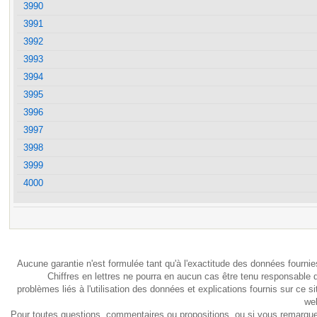
3990
3991
3992
3993
3994
3995
3996
3997
3998
3999
4000
Aucune garantie n'est formulée tant qu'à l'exactitude des données fournie
Chiffres en lettres ne pourra en aucun cas être tenu responsable 
problèmes liés à l'utilisation des données et explications fournis sur ce si
we
Pour toutes questions, commentaires ou propositions, ou si vous remarqu