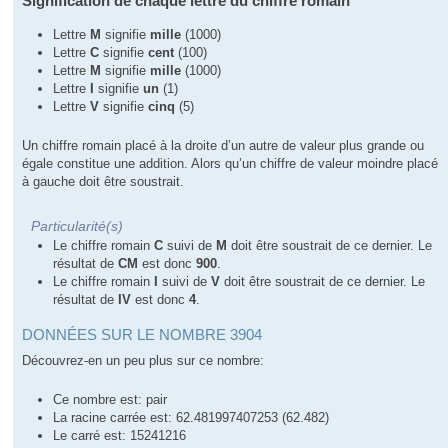
Signification de chaque lettre du chiffre romain
Lettre
M
signifie
mille
(1000)
Lettre
C
signifie
cent
(100)
Lettre
M
signifie
mille
(1000)
Lettre
I
signifie
un
(1)
Lettre
V
signifie
cinq
(5)
Un chiffre romain placé à la droite d’un autre de valeur plus grande ou
égale constitue une addition. Alors qu’un chiffre de valeur moindre placé
à gauche doit être soustrait.
Particularité(s)
Le chiffre romain
C
suivi de
M
doit être soustrait de ce dernier. Le
résultat de
CM
est donc
900
.
Le chiffre romain
I
suivi de
V
doit être soustrait de ce dernier. Le
résultat de
IV
est donc
4
.
DONNÉES SUR LE NOMBRE 3904
Découvrez-en un peu plus sur ce nombre:
Ce nombre est: pair
La racine carrée est: 62.481997407253 (62.482)
Le carré est: 15241216