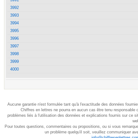
3992
3993
3994
3995
3996
3997
3998
3999
4000
Aucune garantie n'est formulée tant qu'à l'exactitude des données fournie
Chiffres en lettres ne pourra en aucun cas être tenu responsable 
problèmes liés à l'utilisation des données et explications fournis sur ce si
we
Pour toutes questions, commentaires ou propositions, ou si vous remarqu
un problème quelqu'il soit, veuillez communiquer av
info@chiffresenlettres.co