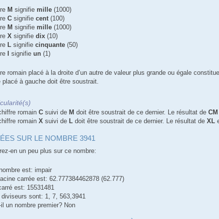
tre
M
signifie
mille
(1000)
tre
C
signifie
cent
(100)
tre
M
signifie
mille
(1000)
tre
X
signifie
dix
(10)
tre
L
signifie
cinquante
(50)
tre
I
signifie
un
(1)
re romain placé à la droite d’un autre de valeur plus grande ou égale constitue
 placé à gauche doit être soustrait.
icularité(s)
chiffre romain
C
suivi de
M
doit être soustrait de ce dernier. Le résultat de
CM
chiffre romain
X
suivi de
L
doit être soustrait de ce dernier. Le résultat de
XL
e
ÉES SUR LE NOMBRE 3941
ez-en un peu plus sur ce nombre:
nombre est: impair
racine carrée est: 62.777384462878 (62.777)
carré est: 15531481
 diviseurs sont: 1, 7, 563,3941
-il un nombre premier? Non