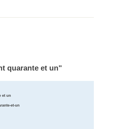
ent quarante et un"
e et un
arante-et-un