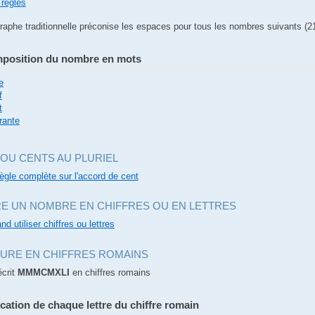
 règles
graphe traditionnelle préconise les espaces pour tous les nombres suivants (2
position du nombre en mots
e
f
t
rante
OU CENTS AU PLURIEL
règle complète sur l'accord de cent
RE UN NOMBRE EN CHIFFRES OU EN LETTRES
nd utiliser chiffres ou lettres
TURE EN CHIFFRES ROMAINS
écrit
MMMCMXLI
en chiffres romains
ication de chaque lettre du chiffre romain