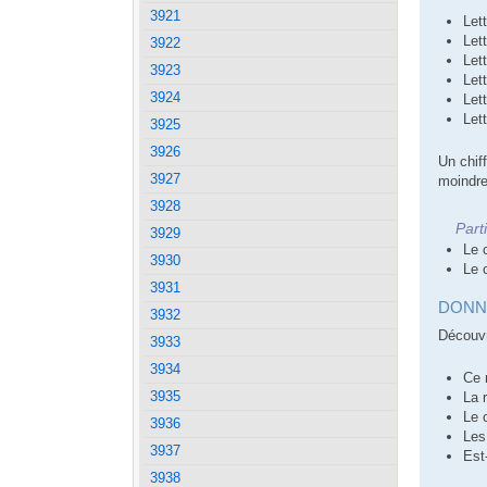
3921
Let
Let
3922
Let
3923
Let
3924
Let
Let
3925
3926
Un chiff
3927
moindre
3928
Part
3929
Le 
3930
Le 
3931
DONN
3932
Découvr
3933
3934
Ce 
3935
La 
Le 
3936
Les
3937
Est
3938