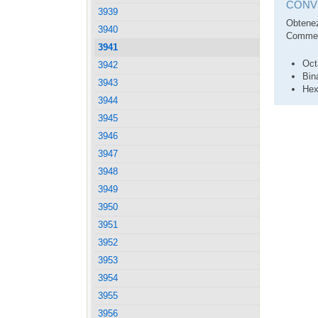
CONVE
3939
Obtenez
3940
Comment
3941
Oct
3942
Bin
3943
Hex
3944
3945
3946
3947
3948
3949
3950
3951
3952
3953
3954
3955
3956