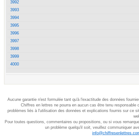
3992
3993
3994
3995
3996
3997
3998
3999
4000
Aucune garantie n'est formulée tant qu'à l'exactitude des données fournie
Chiffres en lettres ne pourra en aucun cas être tenu responsable 
problèmes liés à l'utilisation des données et explications fournis sur ce si
we
Pour toutes questions, commentaires ou propositions, ou si vous remarqu
un problème quelqu'il soit, veuillez communiquer av
info@chiffresenlettres.co