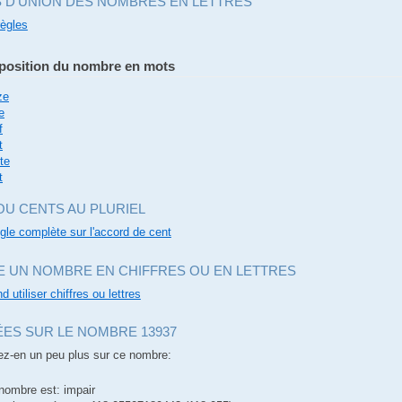
S D'UNION DES NOMBRES EN LETTRES
règles
osition du nombre en mots
ze
e
f
t
te
t
OU CENTS AU PLURIEL
ègle complète sur l'accord de cent
E UN NOMBRE EN CHIFFRES OU EN LETTRES
d utiliser chiffres ou lettres
ES SUR LE NOMBRE 13937
z-en un peu plus sur ce nombre:
nombre est: impair