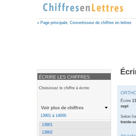
« Page principale, Convertisseur de chiffres en lettres
Écri
ÉCRIRE LES CHIFFRES
Choisissez le chiffre à écrire:
ORTH
Écrire
1
sept
Voir plus de chiffres
13901 à 14000
Selon l'o
trente-s
13901
13902