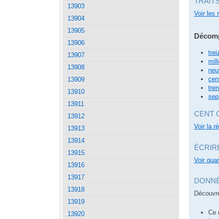
TRAIT
13903
Voir les 
13904
13905
Décomp
13906
trei
13907
mill
13908
neu
cen
13909
tren
13910
sep
13911
CENT 
13912
Voir la r
13913
13914
ÉCRIR
13915
Voir quan
13916
13917
DONNÉ
13918
Découvre
13919
Ce 
13920