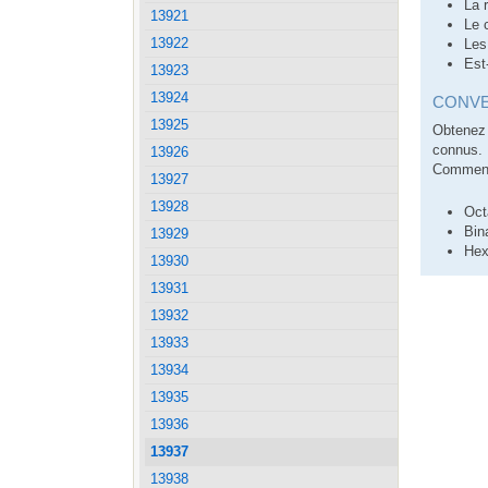
La 
13921
Le 
13922
Les
Est
13923
13924
CONVE
13925
Obtenez 
connus.
13926
Comment 
13927
13928
Oct
Bin
13929
Hex
13930
13931
13932
13933
13934
13935
13936
13937
13938