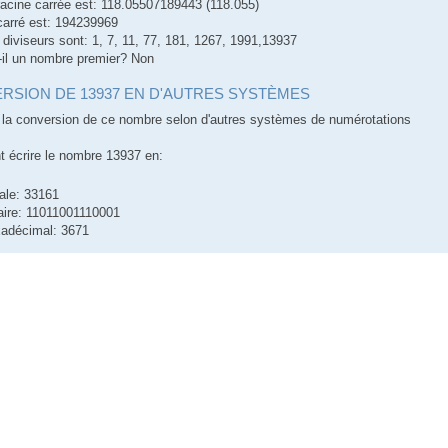
racine carrée est: 118.05507189443 (118.055)
carré est: 194239969
 diviseurs sont: 1, 7, 11, 77, 181, 1267, 1991,13937
-il un nombre premier? Non
RSION DE 13937 EN D'AUTRES SYSTÈMES
la conversion de ce nombre selon d'autres systèmes de numérotations
écrire le nombre 13937 en:
ale: 33161
aire: 11011001110001
adécimal: 3671