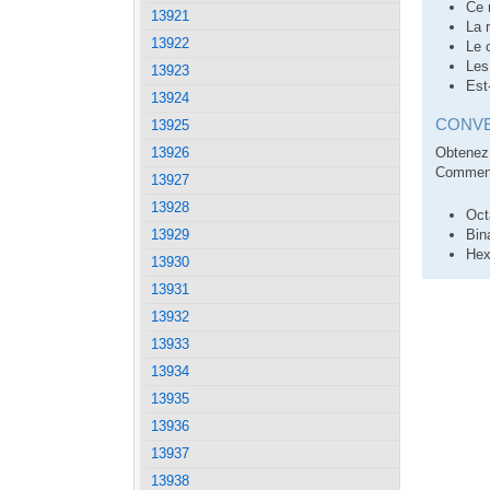
Ce 
13921
La 
13922
Le 
Les
13923
Est
13924
CONVE
13925
Obtenez 
13926
Comment
13927
13928
Oct
Bin
13929
Hex
13930
13931
13932
13933
13934
13935
13936
13937
13938