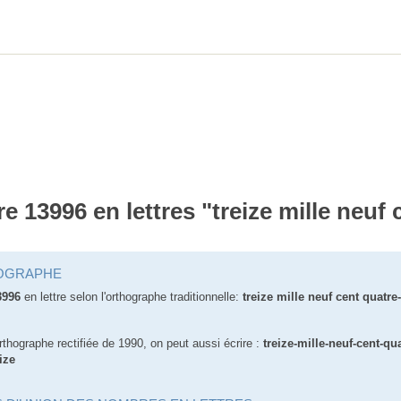
re 13996 en lettres "treize mille neuf
OGRAPHE
3996
en lettre selon l'orthographe traditionnelle:
treize mille neuf cent quatre-
orthographe rectifiée de 1990, on peut aussi écrire :
treize-mille-neuf-cent-qua
ize