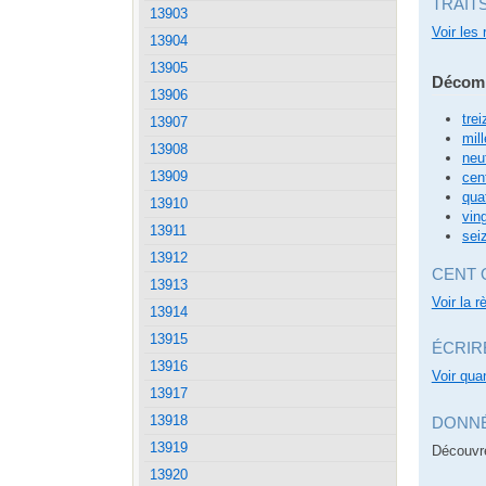
TRAIT
13903
Voir les 
13904
13905
Décomp
13906
trei
13907
mill
13908
neu
13909
cen
qua
13910
vin
13911
sei
13912
CENT 
13913
Voir la 
13914
13915
ÉCRIR
13916
Voir quan
13917
13918
DONNÉ
13919
Découvre
13920