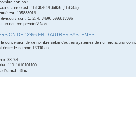
nombre est: pair
racine carrée est: 118.30469136936 (118.305)
carré est: 195888016
 diviseurs sont: 1, 2, 4, 3499, 6998,13996
-il un nombre premier? Non
RSION DE 13996 EN D'AUTRES SYSTÈMES
la conversion de ce nombre selon d'autres systèmes de numérotations conn
 écrire le nombre 13996 en:
ale: 33254
aire: 11011010101100
adécimal: 36ac