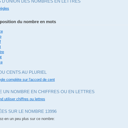
S D'UNION DES NOMBRES EN LETTRES
règles
osition du nombre en mots
ze
e
f
t
tre
gt
ze
OU CENTS AU PLURIEL
règle complète sur l'accord de cent
E UN NOMBRE EN CHIFFRES OU EN LETTRES
d utiliser chiffres ou lettres
ES SUR LE NOMBRE 13996
z-en un peu plus sur ce nombre: