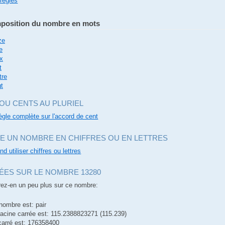
 règles
position du nombre en mots
ze
e
x
t
tre
gt
OU CENTS AU PLURIEL
règle complète sur l'accord de cent
E UN NOMBRE EN CHIFFRES OU EN LETTRES
nd utiliser chiffres ou lettres
ES SUR LE NOMBRE 13280
ez-en un peu plus sur ce nombre:
nombre est: pair
racine carrée est: 115.2388823271 (115.239)
carré est: 176358400