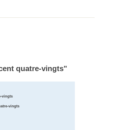
 cent quatre-vingts"
e-vingts
uatre-vingts