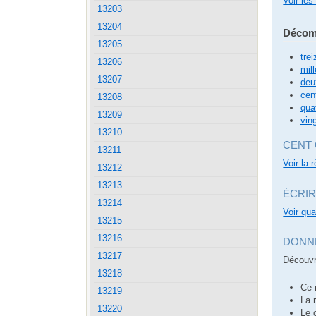
Voir les
13203
13204
Décom
13205
trei
13206
mill
13207
deu
cen
13208
qua
13209
vin
13210
CENT 
13211
Voir la 
13212
13213
ÉCRIR
13214
Voir qua
13215
13216
DONNÉ
13217
Découvr
13218
Ce 
13219
La 
13220
Le 