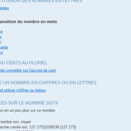
S D'UNION DES NOMBRES EN LETTRES
règles
osition du nombre en mots
ze
e
t
xante
ze
OU CENTS AU PLURIEL
ègle complète sur l'accord de cent
E UN NOMBRE EN CHIFFRES OU EN LETTRES
d utiliser chiffres ou lettres
ES SUR LE NOMBRE 16173
z-en un peu plus sur ce nombre:
nombre est: impair
racine carrée est: 127.17311036536 (127.173)