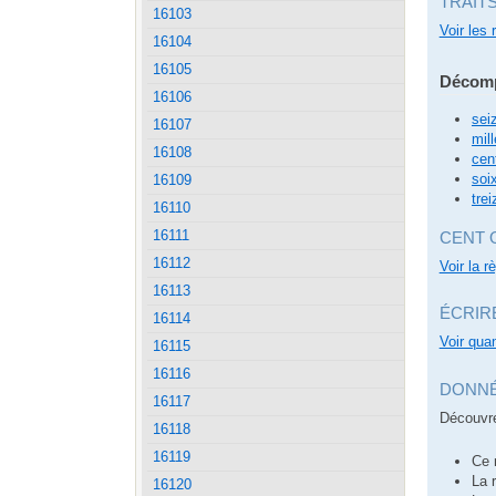
TRAIT
16103
Voir les 
16104
16105
Décomp
16106
sei
16107
mill
16108
cen
soi
16109
trei
16110
16111
CENT 
16112
Voir la r
16113
ÉCRIR
16114
Voir quan
16115
16116
DONNÉ
16117
Découvre
16118
16119
Ce 
La 
16120