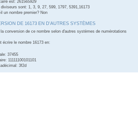
carré est: 261565929
 diviseurs sont: 1, 3, 9, 27, 599, 1797, 5391,16173
-il un nombre premier? Non
RSION DE 16173 EN D'AUTRES SYSTÈMES
la conversion de ce nombre selon d'autres systèmes de numérotations
écrire le nombre 16173 en:
ale: 37455
aire: 11111100101101
adécimal: 3f2d