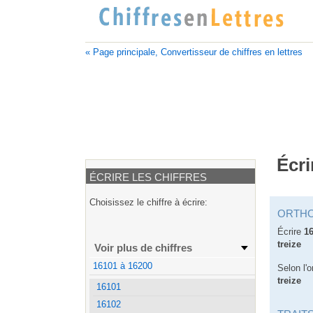
« Page principale, Convertisseur de chiffres en lettres
Écri
ÉCRIRE LES CHIFFRES
Choisissez le chiffre à écrire:
ORTH
Écrire
1
treize
Voir plus de chiffres
16101 à 16200
Selon l'o
treize
16101
16102