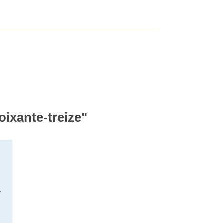
soixante-treize"
-