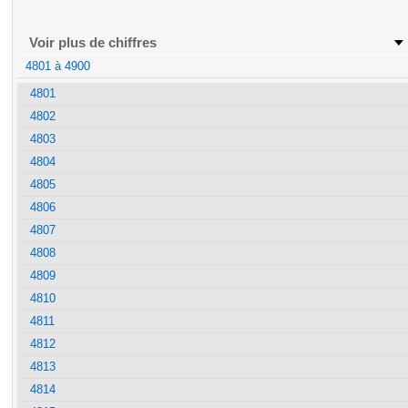
Voir plus de chiffres
4801 à 4900
4801
4802
4803
4804
4805
4806
4807
4808
4809
4810
4811
4812
4813
4814