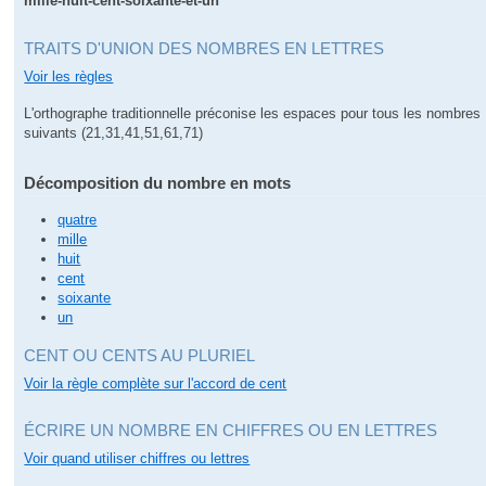
mille-huit-cent-soixante-et-un
TRAITS D'UNION DES NOMBRES EN LETTRES
Voir les règles
L'orthographe traditionnelle préconise les espaces pour tous les nombres
suivants (21,31,41,51,61,71)
Décomposition du nombre en mots
quatre
mille
huit
cent
soixante
un
CENT OU CENTS AU PLURIEL
Voir la règle complète sur l'accord de cent
ÉCRIRE UN NOMBRE EN CHIFFRES OU EN LETTRES
Voir quand utiliser chiffres ou lettres