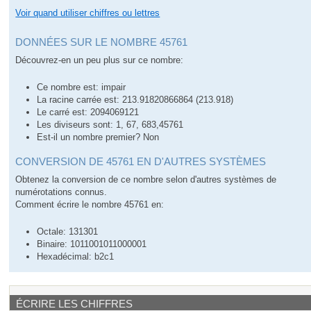
Voir quand utiliser chiffres ou lettres
DONNÉES SUR LE NOMBRE 45761
Découvrez-en un peu plus sur ce nombre:
Ce nombre est: impair
La racine carrée est: 213.91820866864 (213.918)
Le carré est: 2094069121
Les diviseurs sont: 1, 67, 683,45761
Est-il un nombre premier? Non
CONVERSION DE 45761 EN D'AUTRES SYSTÈMES
Obtenez la conversion de ce nombre selon d'autres systèmes de
numérotations connus.
Comment écrire le nombre 45761 en:
Octale: 131301
Binaire: 1011001011000001
Hexadécimal: b2c1
ÉCRIRE LES CHIFFRES