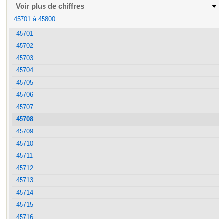
Voir plus de chiffres
45701 à 45800
45701
45702
45703
45704
45705
45706
45707
45708
45709
45710
45711
45712
45713
45714
45715
45716