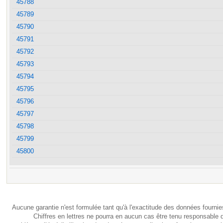
45788
45789
45790
45791
45792
45793
45794
45795
45796
45797
45798
45799
45800
Aucune garantie n'est formulée tant qu'à l'exactitude des données fournie
Chiffres en lettres ne pourra en aucun cas être tenu responsable 