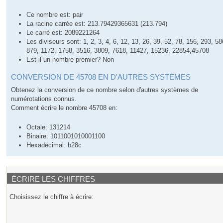
Ce nombre est: pair
La racine carrée est: 213.79429365631 (213.794)
Le carré est: 2089221264
Les diviseurs sont: 1, 2, 3, 4, 6, 12, 13, 26, 39, 52, 78, 156, 293, 58
879, 1172, 1758, 3516, 3809, 7618, 11427, 15236, 22854,45708
Est-il un nombre premier? Non
CONVERSION DE 45708 EN D'AUTRES SYSTÈMES
Obtenez la conversion de ce nombre selon d'autres systèmes de
numérotations connus.
Comment écrire le nombre 45708 en:
Octale: 131214
Binaire: 1011001010001100
Hexadécimal: b28c
ÉCRIRE LES CHIFFRES
Choisissez le chiffre à écrire: