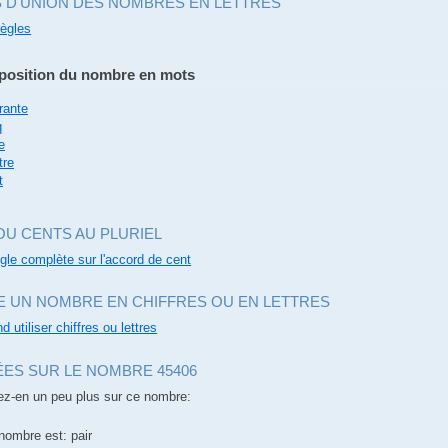
S D'UNION DES NOMBRES EN LETTRES
règles
osition du nombre en mots
rante
q
e
tre
t
OU CENTS AU PLURIEL
ègle complète sur l'accord de cent
E UN NOMBRE EN CHIFFRES OU EN LETTRES
d utiliser chiffres ou lettres
ES SUR LE NOMBRE 45406
z-en un peu plus sur ce nombre:
nombre est: pair