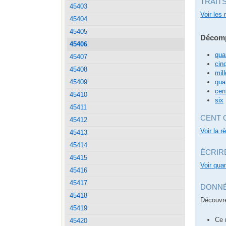
TRAIT
45403
Voir les 
45404
45405
Décomp
45406
qua
45407
cin
45408
mill
qua
45409
cen
45410
six
45411
CENT 
45412
Voir la r
45413
45414
ÉCRIR
45415
Voir quan
45416
45417
DONNÉ
45418
Découvre
45419
Ce 
45420