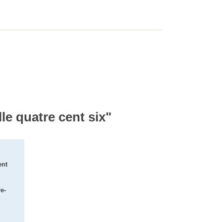
le quatre cent six"
ent
e-