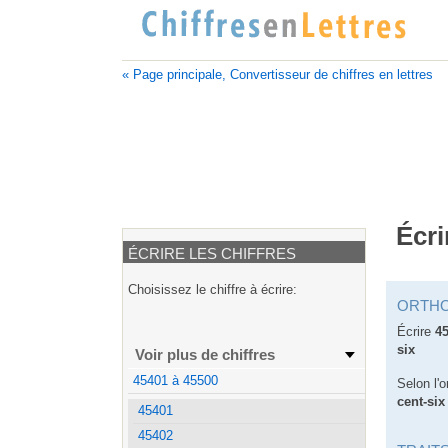
« Page principale, Convertisseur de chiffres en lettres
Écri
ÉCRIRE LES CHIFFRES
Choisissez le chiffre à écrire:
ORTH
Écrire
4
six
Voir plus de chiffres
45401 à 45500
Selon l'o
cent-six
45401
45402