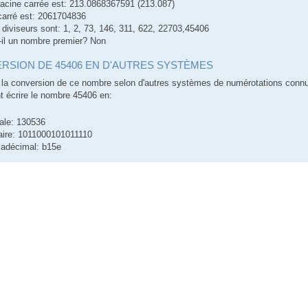
racine carrée est: 213.0868367591 (213.087)
carré est: 2061704836
 diviseurs sont: 1, 2, 73, 146, 311, 622, 22703,45406
-il un nombre premier? Non
RSION DE 45406 EN D'AUTRES SYSTÈMES
la conversion de ce nombre selon d'autres systèmes de numérotations conn
écrire le nombre 45406 en:
ale: 130536
aire: 1011000101011110
adécimal: b15e