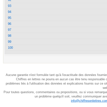
93
94
95
96
97
98
99
100
Aucune garantie n'est formulée tant qu'à l'exactitude des données fournie
Chiffres en lettres ne pourra en aucun cas être tenu responsable 
problèmes liés à l'utilisation des données et explications fournis sur ce si
we
Pour toutes questions, commentaires ou propositions, ou si vous remarqu
un problème quelqu'il soit, veuillez communiquer av
info@chiffresenlettres.co