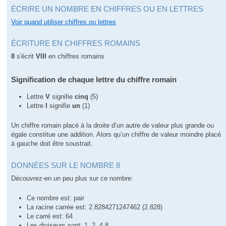
ÉCRIRE UN NOMBRE EN CHIFFRES OU EN LETTRES
Voir quand utiliser chiffres ou lettres
ÉCRITURE EN CHIFFRES ROMAINS
8
s'écrit
VIII
en chiffres romains
Signification de chaque lettre du chiffre romain
Lettre
V
signifie
cinq
(5)
Lettre
I
signifie
un
(1)
Un chiffre romain placé à la droite d’un autre de valeur plus grande ou
égale constitue une addition. Alors qu’un chiffre de valeur moindre placé
à gauche doit être soustrait.
DONNÉES SUR LE NOMBRE 8
Découvrez-en un peu plus sur ce nombre:
Ce nombre est: pair
La racine carrée est: 2.8284271247462 (2.828)
Le carré est: 64
Les diviseurs sont: 1, 2, 4,8