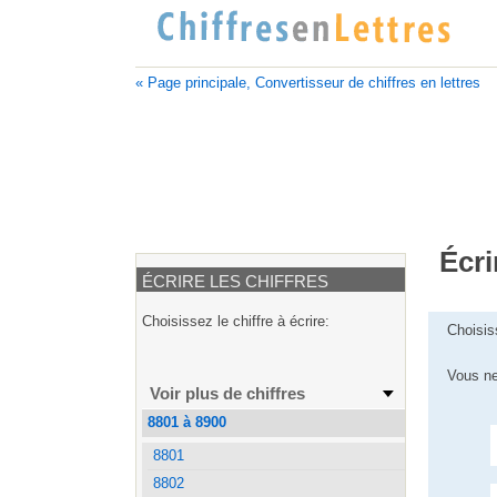
« Page principale, Convertisseur de chiffres en lettres
Écri
ÉCRIRE LES CHIFFRES
Choisissez le chiffre à écrire:
Choisis
Vous ne
Voir plus de chiffres
8801 à 8900
8801
8802