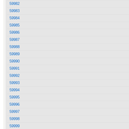
59982
59983
59984
59985
59986
59987
59988
59989
59990
59991
59992
59993
59994
59995
59996
59997
59998
59999