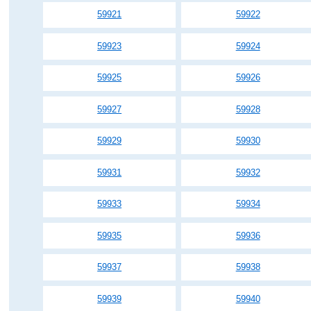
59921
59922
59923
59924
59925
59926
59927
59928
59929
59930
59931
59932
59933
59934
59935
59936
59937
59938
59939
59940