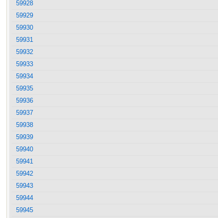
59928
59929
59930
59931
59932
59933
59934
59935
59936
59937
59938
59939
59940
59941
59942
59943
59944
59945