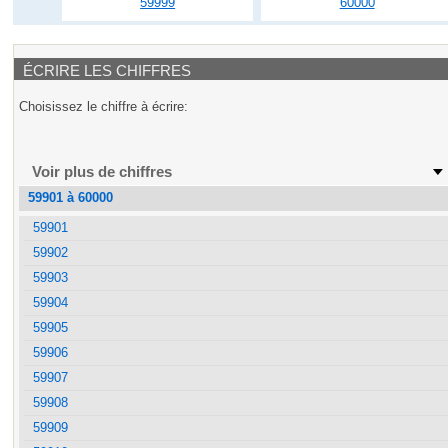
59999
60000
ÉCRIRE LES CHIFFRES
Choisissez le chiffre à écrire:
Voir plus de chiffres
59901 à 60000
59901
59902
59903
59904
59905
59906
59907
59908
59909