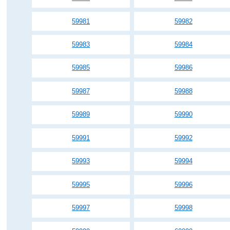
59981
59982
59983
59984
59985
59986
59987
59988
59989
59990
59991
59992
59993
59994
59995
59996
59997
59998