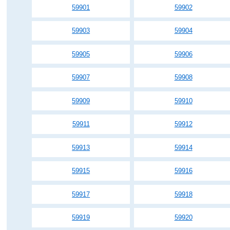
59901
59902
59903
59904
59905
59906
59907
59908
59909
59910
59911
59912
59913
59914
59915
59916
59917
59918
59919
59920