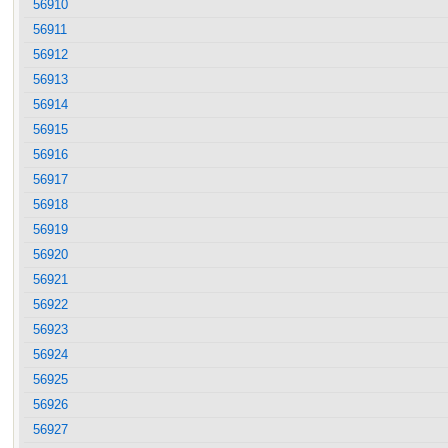
56910
56911
56912
56913
56914
56915
56916
56917
56918
56919
56920
56921
56922
56923
56924
56925
56926
56927