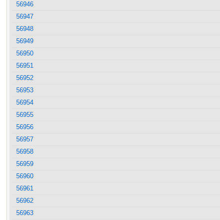
56946
56947
56948
56949
56950
56951
56952
56953
56954
56955
56956
56957
56958
56959
56960
56961
56962
56963