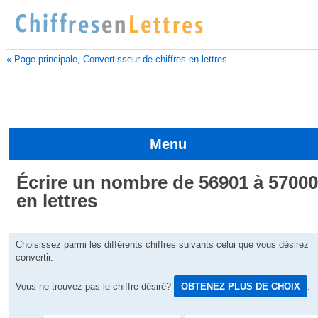
« Page principale, Convertisseur de chiffres en lettres
Menu
Écrire un nombre de 56901 à 5700
en lettres
Choisissez parmi les différents chiffres suivants celui que vous désirez
convertir.
Vous ne trouvez pas le chiffre désiré?
OBTENEZ PLUS DE CHOIX
.