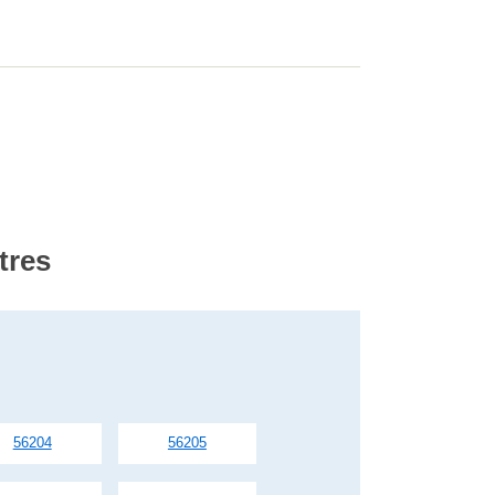
tres
56204
56205