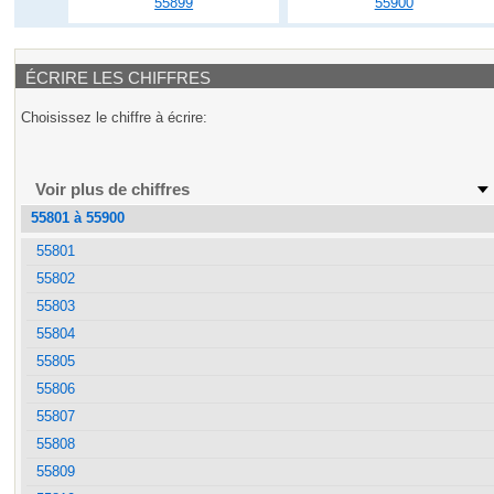
55899
55900
ÉCRIRE LES CHIFFRES
Choisissez le chiffre à écrire:
Voir plus de chiffres
55801 à 55900
55801
55802
55803
55804
55805
55806
55807
55808
55809