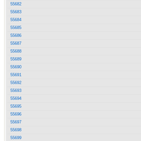
55682
55683
55684
55685
55686
55687
55688
55689
55690
55691
55692
55693
55694
55695
55696
55697
55698
55699