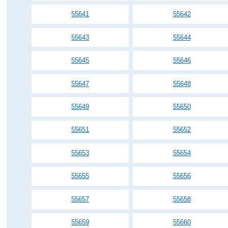
55641
55642
55643
55644
55645
55646
55647
55648
55649
55650
55651
55652
55653
55654
55655
55656
55657
55658
55659
55660