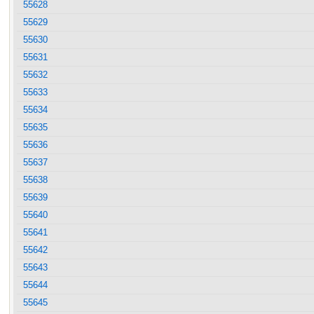
55628
55629
55630
55631
55632
55633
55634
55635
55636
55637
55638
55639
55640
55641
55642
55643
55644
55645