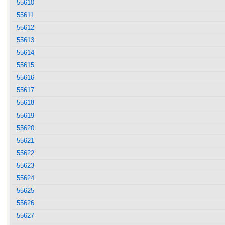
55610
55611
55612
55613
55614
55615
55616
55617
55618
55619
55620
55621
55622
55623
55624
55625
55626
55627