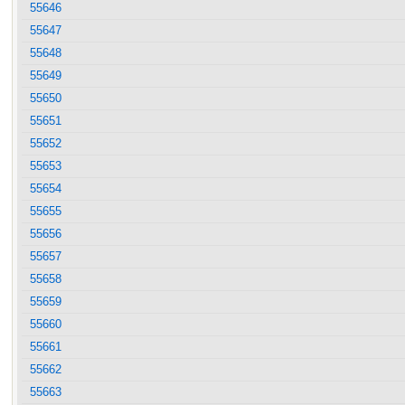
55646
55647
55648
55649
55650
55651
55652
55653
55654
55655
55656
55657
55658
55659
55660
55661
55662
55663