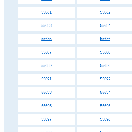
55681
55682
55683
55684
55685
55686
55687
55688
55689
55690
55691
55692
55693
55694
55695
55696
55697
55698