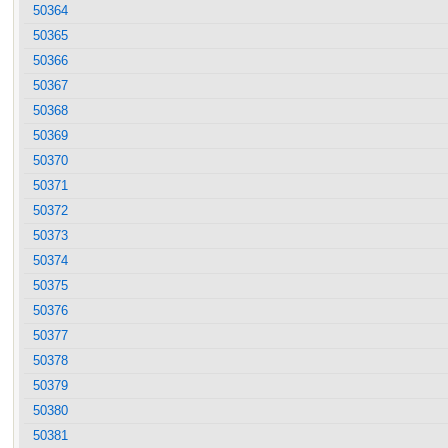
50364
50365
50366
50367
50368
50369
50370
50371
50372
50373
50374
50375
50376
50377
50378
50379
50380
50381