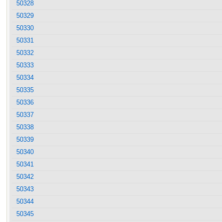
50328
50329
50330
50331
50332
50333
50334
50335
50336
50337
50338
50339
50340
50341
50342
50343
50344
50345