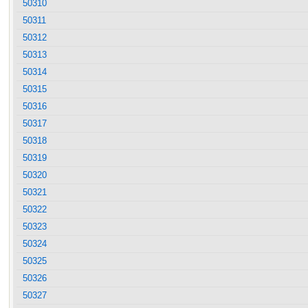
50310
50311
50312
50313
50314
50315
50316
50317
50318
50319
50320
50321
50322
50323
50324
50325
50326
50327