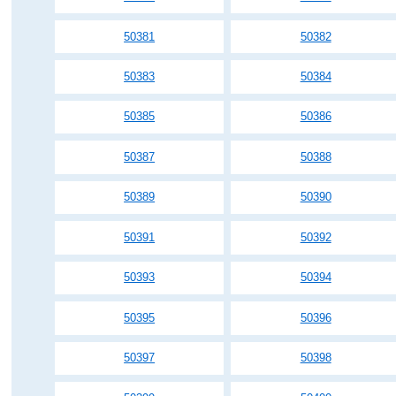
50381
50382
50383
50384
50385
50386
50387
50388
50389
50390
50391
50392
50393
50394
50395
50396
50397
50398