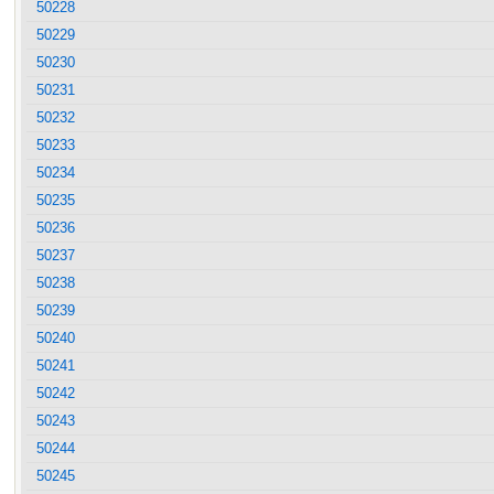
50228
50229
50230
50231
50232
50233
50234
50235
50236
50237
50238
50239
50240
50241
50242
50243
50244
50245