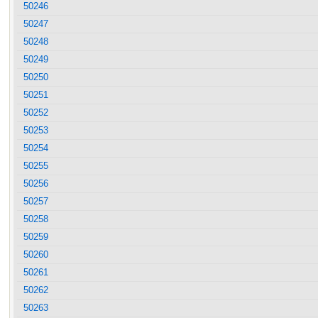
50246
50247
50248
50249
50250
50251
50252
50253
50254
50255
50256
50257
50258
50259
50260
50261
50262
50263