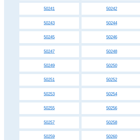
50241
50242
50243
50244
50245
50246
50247
50248
50249
50250
50251
50252
50253
50254
50255
50256
50257
50258
50259
50260