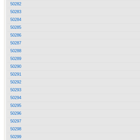
50282
50283
50284
50285
50286
50287
50288
50289
50290
50291
50292
50293
50294
50295
50296
50297
50298
50299