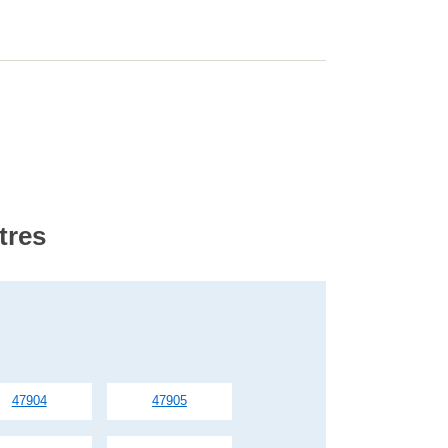
tres
47904
47905