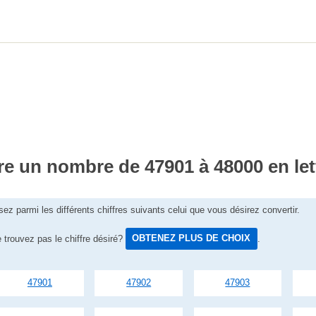
re un nombre de 47901 à 48000 en let
sez parmi les différents chiffres suivants celui que vous désirez convertir.
 trouvez pas le chiffre désiré?
OBTENEZ PLUS DE CHOIX
.
47901
47902
47903