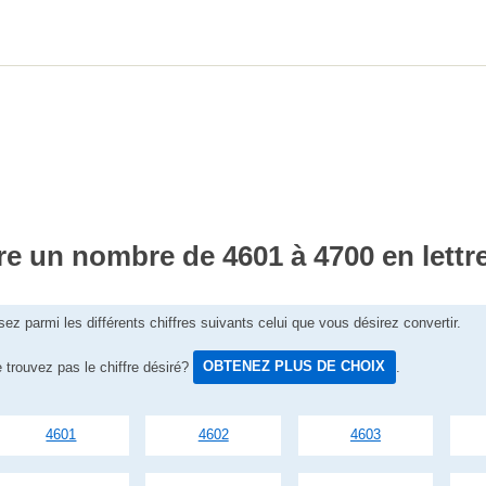
re un nombre de 4601 à 4700 en lettr
sez parmi les différents chiffres suivants celui que vous désirez convertir.
 trouvez pas le chiffre désiré?
OBTENEZ PLUS DE CHOIX
.
4601
4602
4603