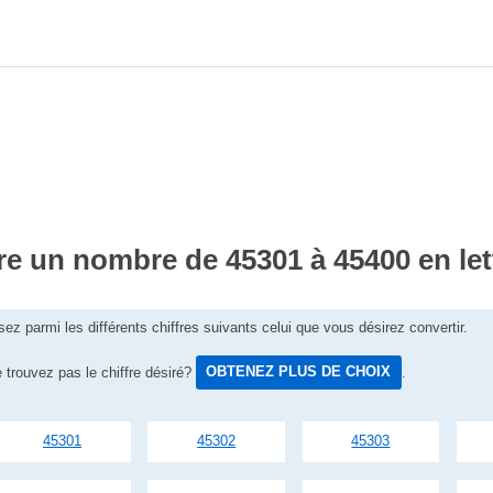
re un nombre de 45301 à 45400 en let
sez parmi les différents chiffres suivants celui que vous désirez convertir.
 trouvez pas le chiffre désiré?
OBTENEZ PLUS DE CHOIX
.
45301
45302
45303