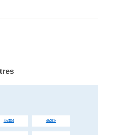
tres
45304
45305