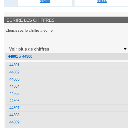
44899
44900
ÉCRIRE LES CHIFFRES
Choisissez le chiffre à écrire:
Voir plus de chiffres
44801 à 44900
44801
44802
44803
44804
44805
44806
44807
44808
44809