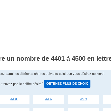
re un nombre de 4401 à 4500 en lettr
sez parmi les différents chiffres suivants celui que vous désirez convertir.
 trouvez pas le chiffre désiré?
OBTENEZ PLUS DE CHOIX
.
4401
4402
4403