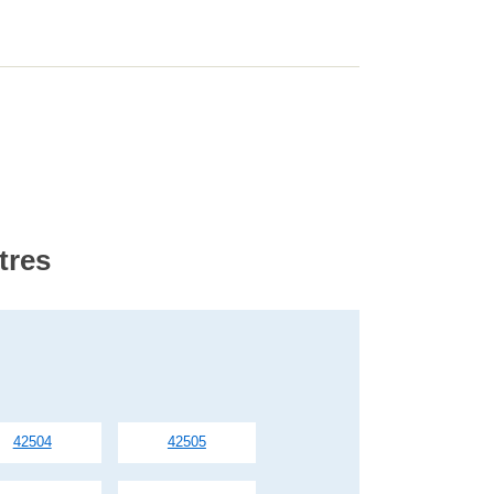
tres
42504
42505