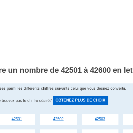
re un nombre de 42501 à 42600 en let
sez parmi les différents chiffres suivants celui que vous désirez convertir.
 trouvez pas le chiffre désiré?
OBTENEZ PLUS DE CHOIX
.
42501
42502
42503