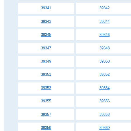
39341
39342
39343
39344
39345
39346
39347
39348
39349
39350
39351
39352
39353
39354
39355
39356
39357
39358
39359
39360