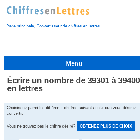
« Page principale, Convertisseur de chiffres en lettres
Menu
Écrire un nombre de 39301 à 3940
en lettres
Choisissez parmi les différents chiffres suivants celui que vous désirez
convertir.
Vous ne trouvez pas le chiffre désiré?
OBTENEZ PLUS DE CHOIX
.