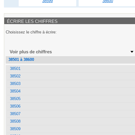
38599
38600
ÉCRIRE LES CHIFFRES
Choisissez le chiffre à écrire:
Voir plus de chiffres
38501 à 38600
38501
38502
38503
38504
38505
38506
38507
38508
38509