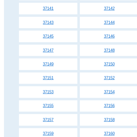
37141
37142
37143
37144
37145
37146
37147
37148
37149
37150
37151
37152
37153
37154
37155
37156
37157
37158
37159
37160