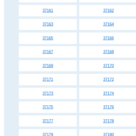
37161
37162
37163
37164
37165
37166
37167
37168
37169
37170
37171
37172
37173
37174
37175
37176
37177
37178
37179
37180