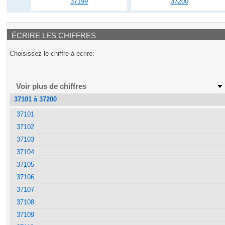
37199
37200
ÉCRIRE LES CHIFFRES
Choisissez le chiffre à écrire:
Voir plus de chiffres
37101 à 37200
37101
37102
37103
37104
37105
37106
37107
37108
37109