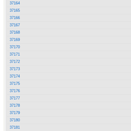
37164
37165
37166
37167
37168
37169
37170
37171
37172
37173
37174
37175
37176
37177
37178
37179
37180
37181