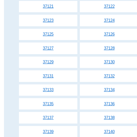
37121
37122
37123
37124
37125
37126
37127
37128
37129
37130
37131
37132
37133
37134
37135
37136
37137
37138
37139
37140