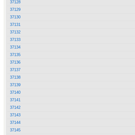
37128
37129
37130
37131
37132
37133
37134
37135
37136
37137
37138
37139
37140
37141
37142
37143
37144
37145