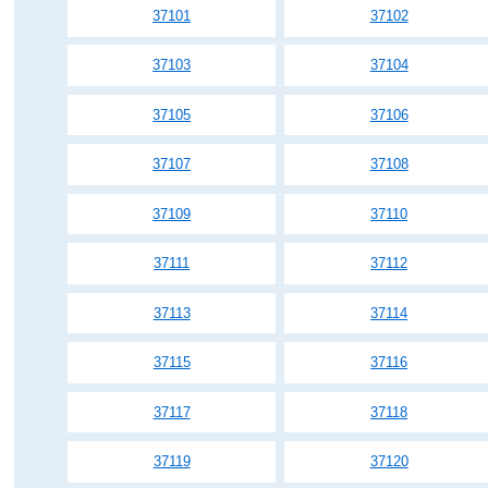
37101
37102
37103
37104
37105
37106
37107
37108
37109
37110
37111
37112
37113
37114
37115
37116
37117
37118
37119
37120