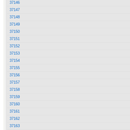
37146
37147
37148
37149
37150
37151
37152
37153
37154
37155
37156
37157
37158
37159
37160
37161
37162
37163