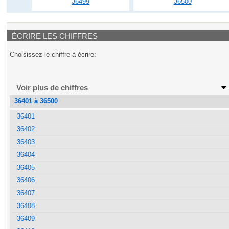
36499
36500
ÉCRIRE LES CHIFFRES
Choisissez le chiffre à écrire:
Voir plus de chiffres
36401 à 36500
36401
36402
36403
36404
36405
36406
36407
36408
36409