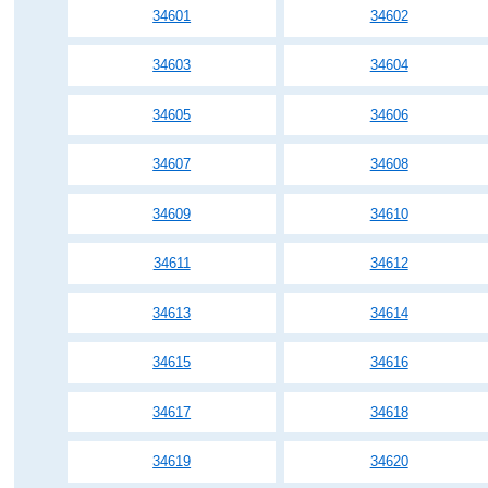
34601
34602
34603
34604
34605
34606
34607
34608
34609
34610
34611
34612
34613
34614
34615
34616
34617
34618
34619
34620