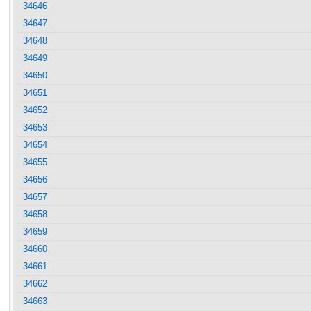
34646
34647
34648
34649
34650
34651
34652
34653
34654
34655
34656
34657
34658
34659
34660
34661
34662
34663