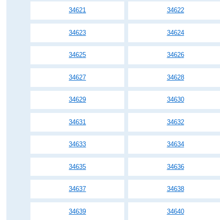
34621
34622
34623
34624
34625
34626
34627
34628
34629
34630
34631
34632
34633
34634
34635
34636
34637
34638
34639
34640