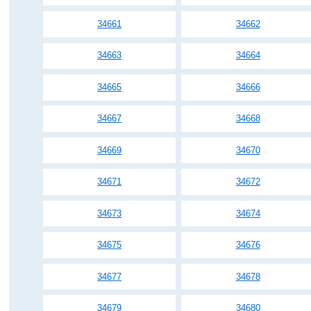
34661
34662
34663
34664
34665
34666
34667
34668
34669
34670
34671
34672
34673
34674
34675
34676
34677
34678
34679
34680