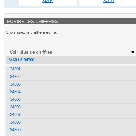
34699
34700
ÉCRIRE LES CHIFFRES
Choisissez le chiffre à écrire:
Voir plus de chiffres
34601 à 34700
34601
34602
34603
34604
34605
34606
34607
34608
34609