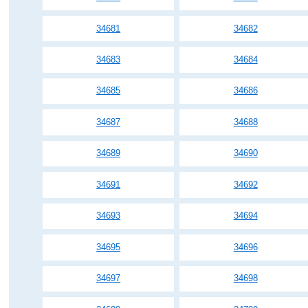
34681
34682
34683
34684
34685
34686
34687
34688
34689
34690
34691
34692
34693
34694
34695
34696
34697
34698