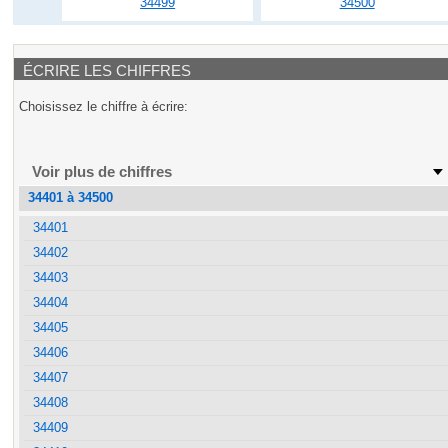
34499
34500
ÉCRIRE LES CHIFFRES
Choisissez le chiffre à écrire:
Voir plus de chiffres
34401 à 34500
34401
34402
34403
34404
34405
34406
34407
34408
34409