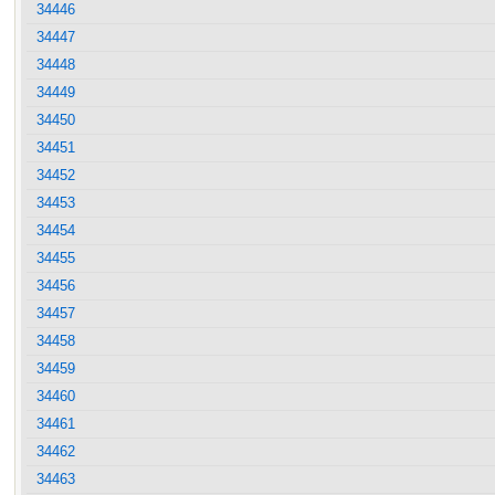
34446
34447
34448
34449
34450
34451
34452
34453
34454
34455
34456
34457
34458
34459
34460
34461
34462
34463