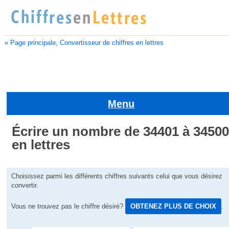
« Page principale, Convertisseur de chiffres en lettres
Menu
Écrire un nombre de 34401 à 3450
en lettres
Choisissez parmi les différents chiffres suivants celui que vous désirez
convertir.
Vous ne trouvez pas le chiffre désiré?
OBTENEZ PLUS DE CHOIX
.