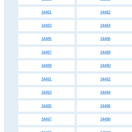
34481
34482
34483
34484
34485
34486
34487
34488
34489
34490
34491
34492
34493
34494
34495
34496
34497
34498