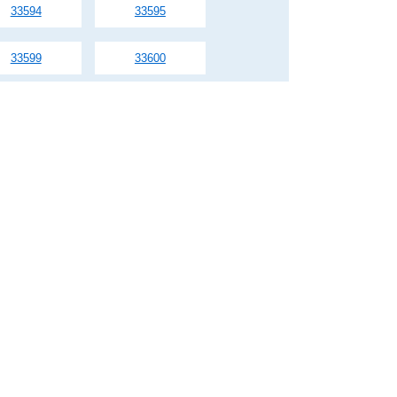
33594
33595
33599
33600