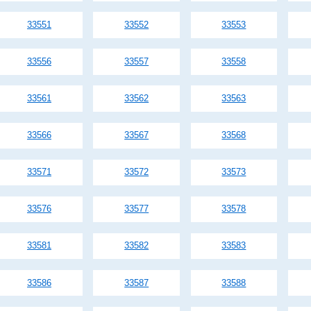
33551
33552
33553
33556
33557
33558
33561
33562
33563
33566
33567
33568
33571
33572
33573
33576
33577
33578
33581
33582
33583
33586
33587
33588