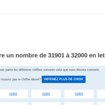
re un nombre de 31901 à 32000 en let
sez parmi les différents chiffres suivants celui que vous désirez convertir.
 trouvez pas le chiffre désiré?
OBTENEZ PLUS DE CHOIX
.
31901
31902
31903