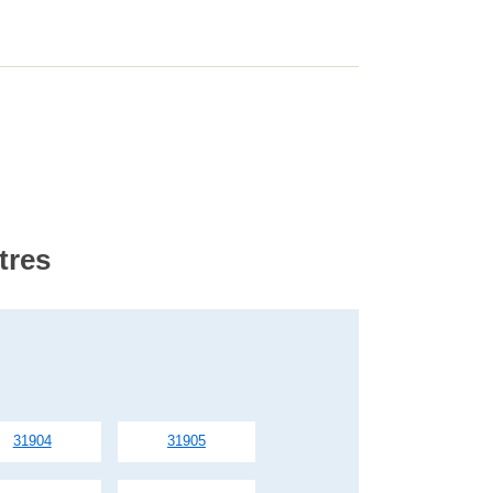
tres
31904
31905