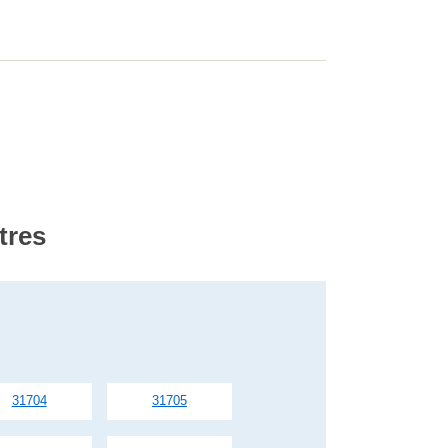
tres
31704
31705