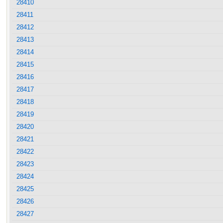
28410
28411
28412
28413
28414
28415
28416
28417
28418
28419
28420
28421
28422
28423
28424
28425
28426
28427