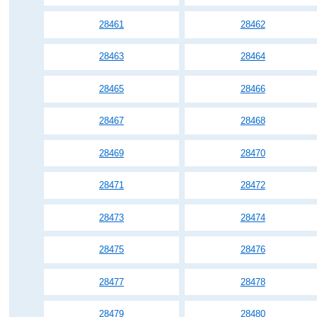
28461
28462
28463
28464
28465
28466
28467
28468
28469
28470
28471
28472
28473
28474
28475
28476
28477
28478
28479
28480