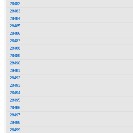
28482
28483
28484
28485
28486
28487
28488
28489
28490
28491
28492
28493
28494
28495
28496
28497
28498
28499