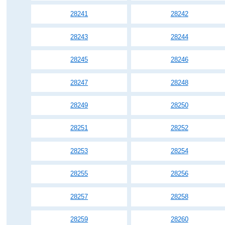
28241
28242
28243
28244
28245
28246
28247
28248
28249
28250
28251
28252
28253
28254
28255
28256
28257
28258
28259
28260