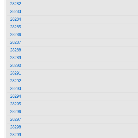
28282
28283
28284
28285
28286
28287
28288
28289
28290
28291
28292
28293
28294
28295
28296
28297
28298
28299