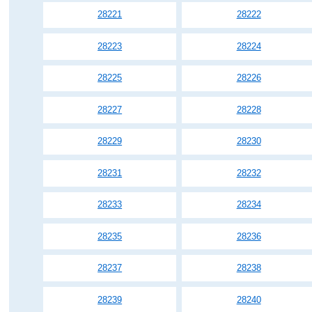
28221
28222
28223
28224
28225
28226
28227
28228
28229
28230
28231
28232
28233
28234
28235
28236
28237
28238
28239
28240