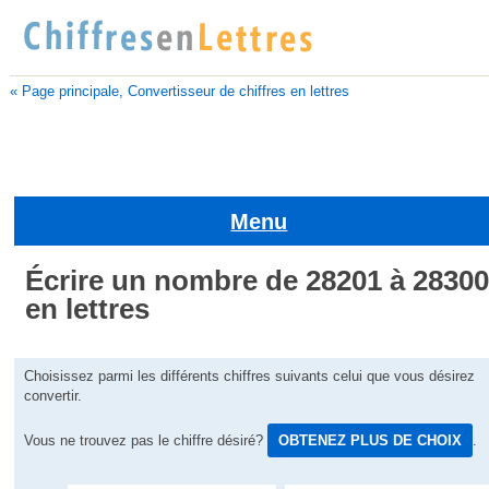
« Page principale, Convertisseur de chiffres en lettres
Menu
Écrire un nombre de 28201 à 2830
en lettres
Choisissez parmi les différents chiffres suivants celui que vous désirez
convertir.
Vous ne trouvez pas le chiffre désiré?
OBTENEZ PLUS DE CHOIX
.