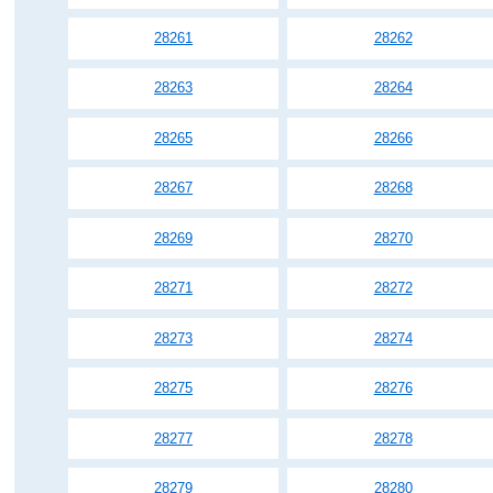
28261
28262
28263
28264
28265
28266
28267
28268
28269
28270
28271
28272
28273
28274
28275
28276
28277
28278
28279
28280