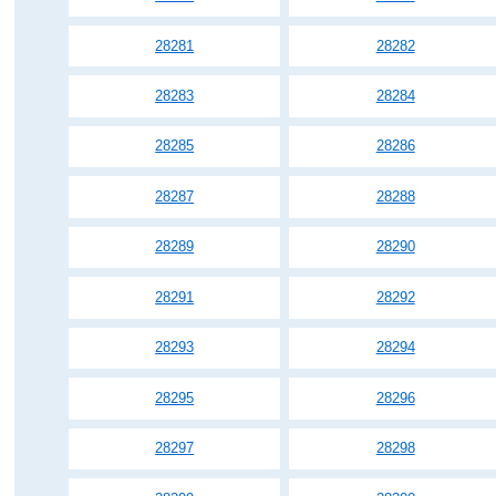
28281
28282
28283
28284
28285
28286
28287
28288
28289
28290
28291
28292
28293
28294
28295
28296
28297
28298