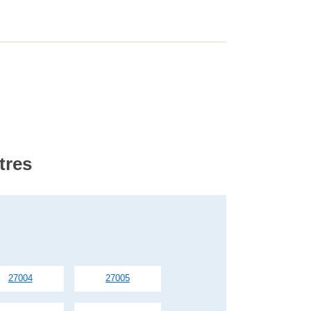
tres
27004
27005