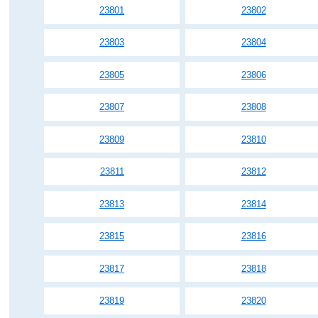
23801
23802
23803
23804
23805
23806
23807
23808
23809
23810
23811
23812
23813
23814
23815
23816
23817
23818
23819
23820