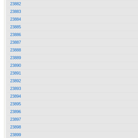
23882
23883
23884
23885
23886
23887
23888
23889
23890
23891
23892
23893
23894
23895
23896
23897
23898
23899