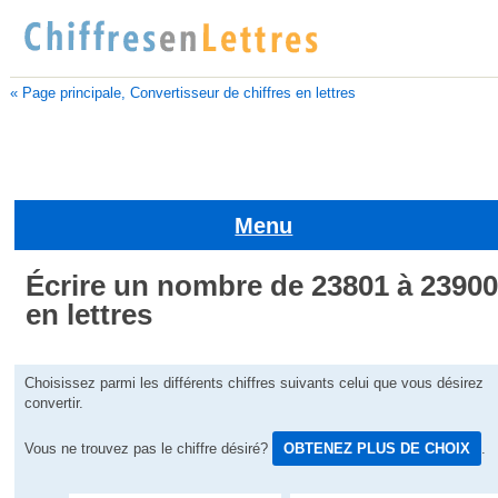
« Page principale, Convertisseur de chiffres en lettres
Menu
Écrire un nombre de 23801 à 2390
en lettres
Choisissez parmi les différents chiffres suivants celui que vous désirez
convertir.
Vous ne trouvez pas le chiffre désiré?
OBTENEZ PLUS DE CHOIX
.