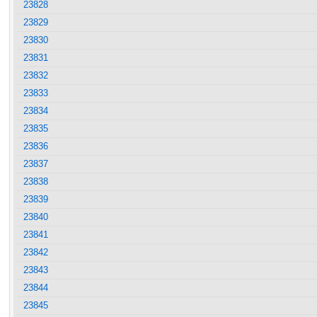
23828
23829
23830
23831
23832
23833
23834
23835
23836
23837
23838
23839
23840
23841
23842
23843
23844
23845