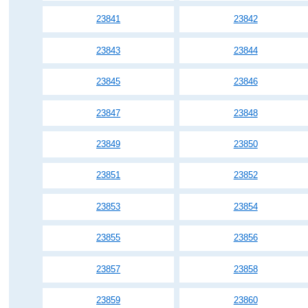
23841
23842
23843
23844
23845
23846
23847
23848
23849
23850
23851
23852
23853
23854
23855
23856
23857
23858
23859
23860